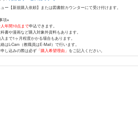
ニュー【新規購入依頼】または図書館カウンターにて受け付けます。
事項※
一人年間10点まで
申込できます。
科書や漫画など購入対象外資料もあります。
入まで1ヶ月程度かかる場合もあります。
はL-Cam（教職員はE-Mail）で行います。
申し込みの際は必ず
「購入希望理由」
をご記入ください。