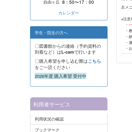
8：50〜17：00
自由ヶ丘
左メ
カレンダー
※注意
・
・教
学生・院生の方へ
・納
・連絡
〇図書館からの連絡（予約資料の
・お
到着など）は
で行います
L-cam
〇購入希望を申し込む際は
こちら
をご一読ください
2026年度 購入希望 受付中
利用者サービス
利用状況の確認
ブックマーク