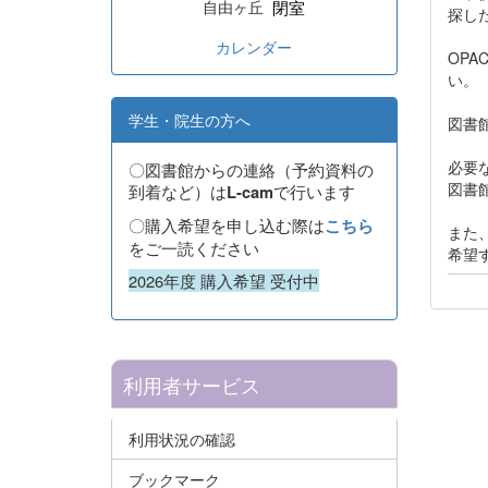
閉室
自由ヶ丘
探し
カレンダー
OP
い。
学生・院生の方へ
図書
必要
〇図書館からの連絡（予約資料の
図書
到着など）は
で行います
L-cam
〇購入希望を申し込む際は
こちら
また
をご一読ください
希望
2026年度 購入希望 受付中
利用者サービス
利用状況の確認
ブックマーク