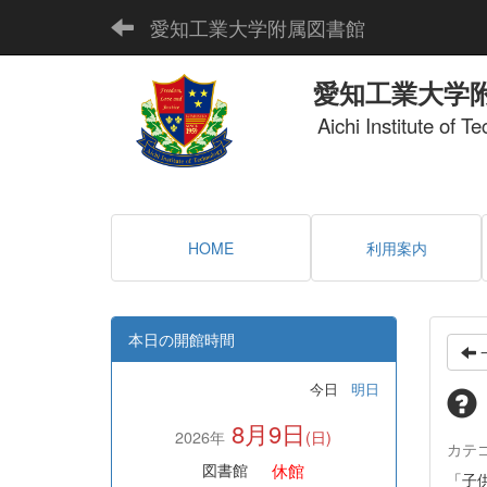
愛知工業大学附属図書館
愛知工業大学
Aichi Institute of T
HOME
利用案内
本日の開館時間
今日
明日
8月9日
2026年
(日)
カテ
休館
図書館
「子