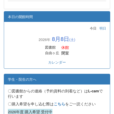
本日の開館時間
今日
明日
8月8日
2026年
(土)
休館
図書館
閉室
自由ヶ丘
カレンダー
学生・院生の方へ
〇図書館からの連絡（予約資料の到着など）は
で
L-cam
行います
〇購入希望を申し込む際は
をご一読ください
こちら
2026年度 購入希望 受付中