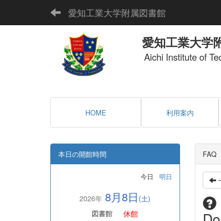
愛知工業大学附属図書館
愛知工業大学
Aichi Institute of T
HOME
利用案内
本日の開館時間
FAQ
今日
明日
8月8日
2026年
(土)
休館
図書館
Do