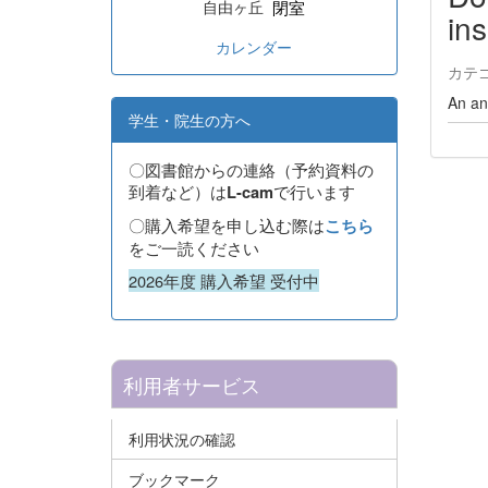
閉室
自由ヶ丘
in
カレンダー
カテ
An an
学生・院生の方へ
〇図書館からの連絡（予約資料の
到着など）は
で行います
L-cam
〇購入希望を申し込む際は
こちら
をご一読ください
2026年度 購入希望 受付中
利用者サービス
利用状況の確認
ブックマーク