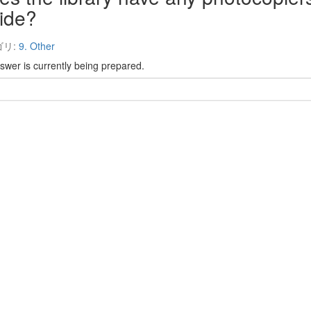
side?
ゴリ:
9. Other
swer is currently being prepared.