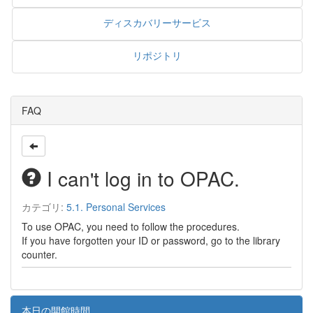
ディスカバリーサービス
リポジトリ
FAQ
I can't log in to OPAC.
カテゴリ:
5.1. Personal Services
To use OPAC, you need to follow the procedures.
If you have forgotten your ID or password, go to the library
counter.
本日の開館時間