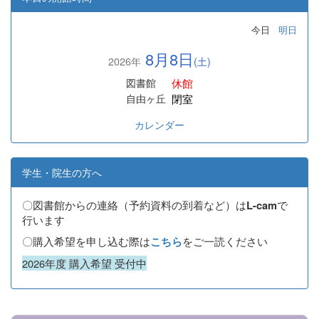
今日
明日
8月8日
2026年
(土)
休館
図書館
閉室
自由ヶ丘
カレンダー
学生・院生の方へ
〇図書館からの連絡（予約資料の到着など）は
で
L-cam
行います
〇購入希望を申し込む際は
をご一読ください
こちら
2026年度 購入希望 受付中