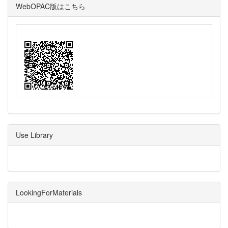
WebOPAC版はこちら
Use Library
LookingForMaterials