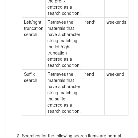
the prefix
entered as a
search condition.
Left/right
Retrieves the
*end*
weekends
truncation
materials that
search
have a character
string matching
the left/right
truncation
entered as a
search condition.
Suffix
Retrieves the
*end
weekend
search
materials that
have a character
string matching
the suffix
entered as a
search condition.
Searches for the following search items are normal