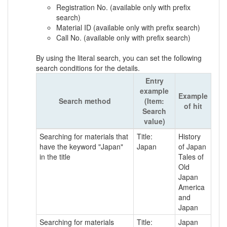
Registration No. (available only with prefix
search)
Material ID (available only with prefix search)
Call No. (available only with prefix search)
By using the literal search, you can set the following
search conditions for the details.
Entry
example
Example
Search method
(Item:
of hit
Search
value)
Searching for materials that
Title:
History
have the keyword "Japan"
Japan
of Japan
in the title
Tales of
Old
Japan
America
and
Japan
Searching for materials
Title:
Japan