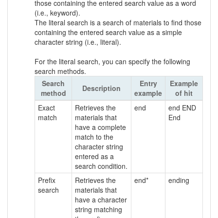
those containing the entered search value as a word
(i.e., keyword).
The literal search is a search of materials to find those
containing the entered search value as a simple
character string (i.e., literal).
For the literal search, you can specify the following
search methods.
Search
Entry
Example
Description
method
example
of hit
Exact
Retrieves the
end
end END
match
materials that
End
have a complete
match to the
character string
entered as a
search condition.
Prefix
Retrieves the
end*
ending
search
materials that
have a character
string matching