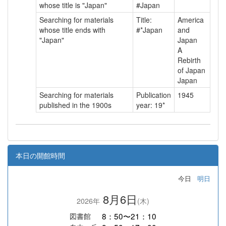
whose title is "Japan"
#Japan
Searching for materials
Title:
America
whose title ends with
#*Japan
and
"Japan"
Japan
A
Rebirth
of Japan
Japan
Searching for materials
Publication
1945
published in the 1900s
year: 19*
本日の開館時間
今日
明日
8月6日
2026年
(木)
8：50〜21：10
図書館