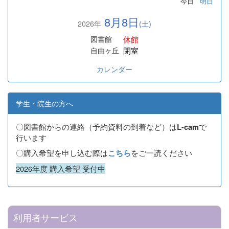
今日
明日
8月8日
2026年
(土)
休館
図書館
閉室
自由ヶ丘
カレンダー
学生・院生の方へ
〇図書館からの連絡（予約資料の到着など）は
で
L-cam
行います
〇購入希望を申し込む際は
をご一読ください
こちら
2026年度 購入希望 受付中
利用者サービス