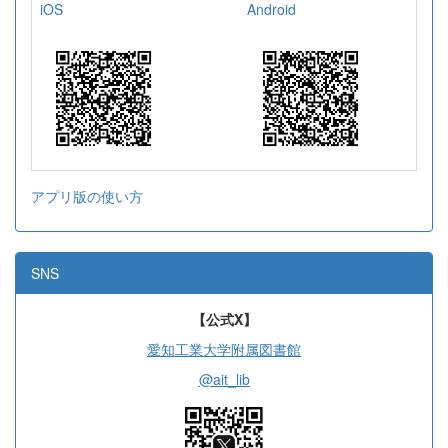
iOS
Android
アプリ版の使い方
SNS
【公式X】
愛知工業大学附属図書館
@ait_lib