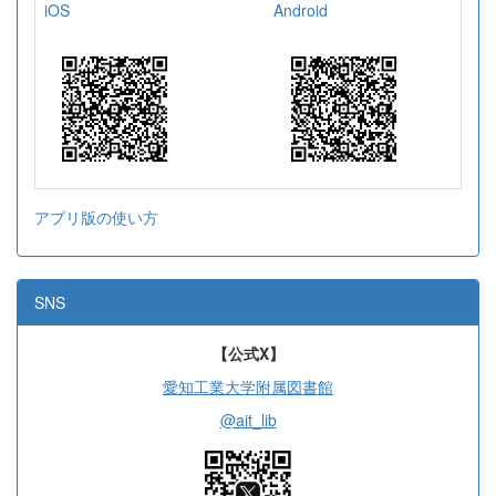
iOS
Android
アプリ版の使い方
SNS
【公式X】
愛知工業大学附属図書館
@ait_lib