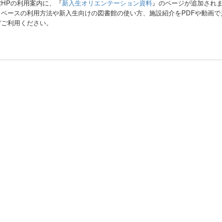
HPの利用案内に、『
新入生オリエンテーション資料
』のページが追加され
タベースの利用方法や新入生向けの図書館の使い方、施設紹介をPDFや動画で
ぞご利用ください。