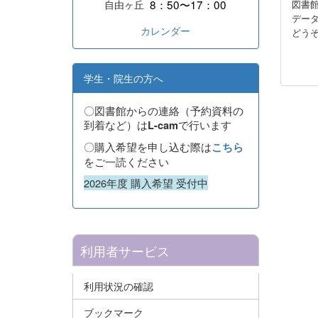
8：50〜17：00
自由ヶ丘
図書館
デー
カレンダー
どう
学生・院生の方へ
〇図書館からの連絡（予約資料の
到着など）は
で行います
L-cam
〇購入希望を申し込む際は
こちら
をご一読ください
2026年度 購入希望 受付中
利用者サービス
利用状況の確認
ブックマーク