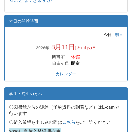
本日の開館時間
今日
明日
8月11日
2026年
(火)
山の日
休館
図書館
閉室
自由ヶ丘
カレンダー
学生・院生の方へ
〇図書館からの連絡（予約資料の到着など）は
で
L-cam
行います
〇購入希望を申し込む際は
をご一読ください
こちら
2026年度 購入希望 受付中