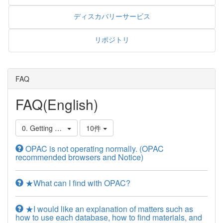
ディスカバリーサービス
リポジトリ
FAQ
FAQ(English)
0. Getting Started
10件
OPAC is not operating normally. (OPAC
recommended browsers and Notice)
★What can I find with OPAC?
★I would like an explanation of matters such as
how to use each database, how to find materials, and