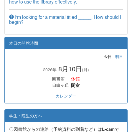
how to use the library effectively.
I'm looking for a material titled _____. How should I
begin?
本日の開館時間
今日
明日
8月10日
2026年
(月)
休館
図書館
閉室
自由ヶ丘
カレンダー
学生・院生の方へ
〇図書館からの連絡（予約資料の到着など）は
で
L-cam