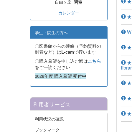
★W
閉室
自由ヶ丘
カレンダー
★Ho
Wh
学生・院生の方へ
〇図書館からの連絡（予約資料の
★I
到着など）は
で行います
L-cam
〇購入希望を申し込む際は
こちら
★C
をご一読ください
libra
2026年度 購入希望 受付中
★S
★S
利用者サービス
★L
利用状況の確認
ブックマーク