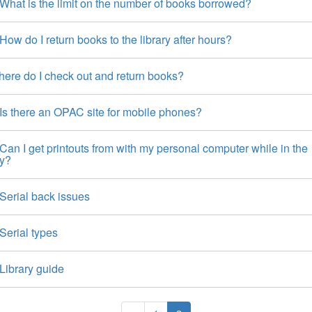
hat is the limit on the number of books borrowed?
w do I return books to the library after hours?
ere do I check out and return books?
s there an OPAC site for mobile phones?
an I get printouts from with my personal computer while in the
ry?
erial back issues
erial types
ibrary guide