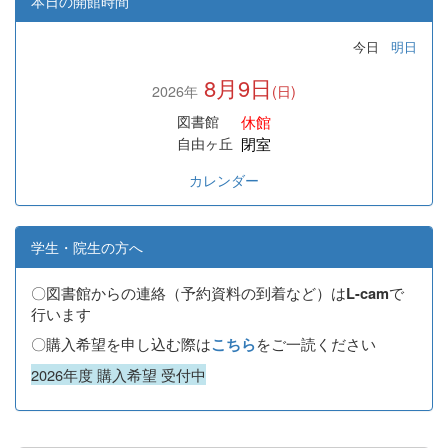
本日の開館時間
今日
明日
8月9日
2026年
(日)
休館
図書館
閉室
自由ヶ丘
カレンダー
学生・院生の方へ
〇図書館からの連絡（予約資料の到着など）は
で
L-cam
行います
〇購入希望を申し込む際は
をご一読ください
こちら
2026年度 購入希望 受付中