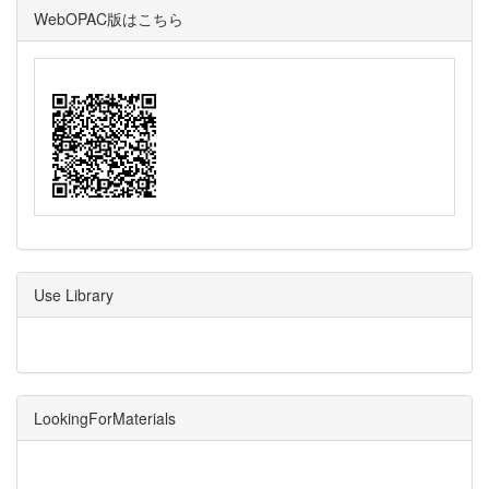
WebOPAC版はこちら
Use Library
LookingForMaterials