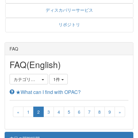
ディスカバリーサービス
リポジトリ
FAQ
FAQ(English)
カテゴリ選択
1件
★What can I find with OPAC?
«
1
2
3
4
5
6
7
8
9
»