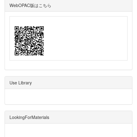
WebOPAC版はこちら
Use Library
LookingForMaterials