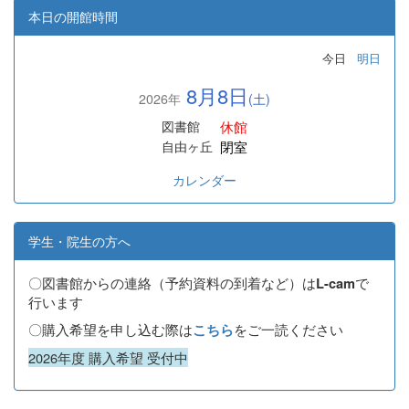
本日の開館時間
今日
明日
8月8日
2026年
(土)
休館
図書館
閉室
自由ヶ丘
カレンダー
学生・院生の方へ
〇図書館からの連絡（予約資料の到着など）は
で
L-cam
行います
〇購入希望を申し込む際は
をご一読ください
こちら
2026年度 購入希望 受付中