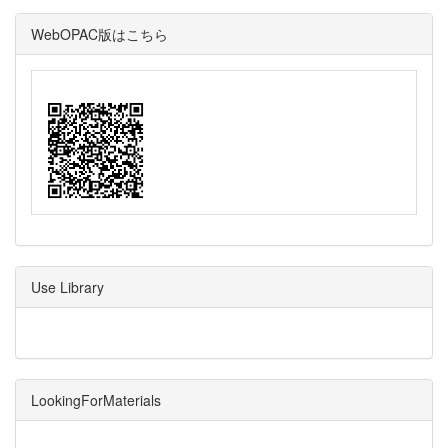
WebOPAC版はこちら
Use Library
LookingForMaterials