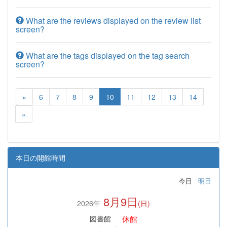
What are the reviews displayed on the review list
screen?
What are the tags displayed on the tag search
screen?
«
6
7
8
9
10
11
12
13
14
»
本日の開館時間
今日
明日
8月9日
2026年
(日)
休館
図書館