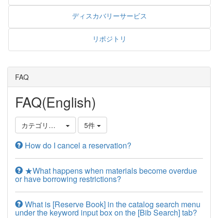
ディスカバリーサービス
リポジトリ
FAQ
FAQ(English)
カテゴリ選択
5件
How do I cancel a reservation?
★What happens when materials become overdue
or have borrowing restrictions?
What is [Reserve Book] in the catalog search menu
under the keyword input box on the [Bib Search] tab?