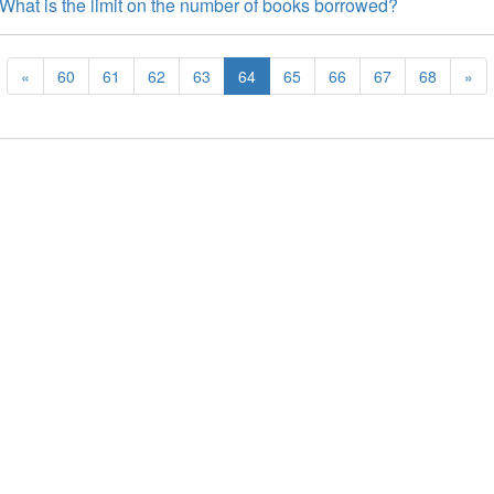
hat is the limit on the number of books borrowed?
«
60
61
62
63
64
65
66
67
68
»