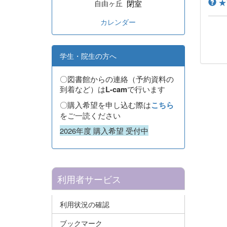
★W
閉室
自由ヶ丘
カレンダー
学生・院生の方へ
〇図書館からの連絡（予約資料の
到着など）は
で行います
L-cam
〇購入希望を申し込む際は
こちら
をご一読ください
2026年度 購入希望 受付中
利用者サービス
利用状況の確認
ブックマーク