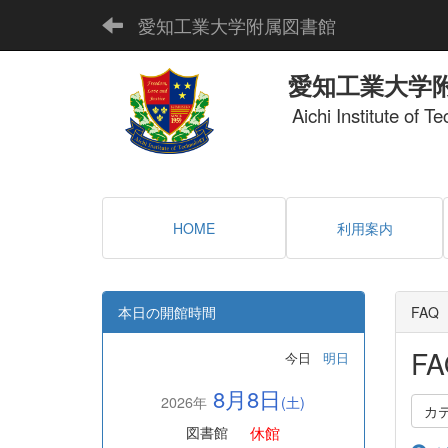
愛知工業大学附属図書館
愛知工業大学
Aichi Institute of T
HOME
利用案内
本日の開館時間
FAQ
FA
今日
明日
8月8日
2026年
(土)
カ
休館
図書館