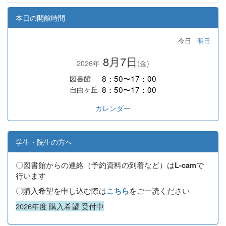
本日の開館時間
今日
明日
8月7日
2026年
(金)
8：50〜17：00
図書館
8：50〜17：00
自由ヶ丘
カレンダー
学生・院生の方へ
〇図書館からの連絡（予約資料の到着など）は
で
L-cam
行います
〇購入希望を申し込む際は
をご一読ください
こちら
2026年度 購入希望 受付中