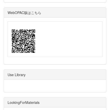
WebOPAC版はこちら
Use Library
LookingForMaterials