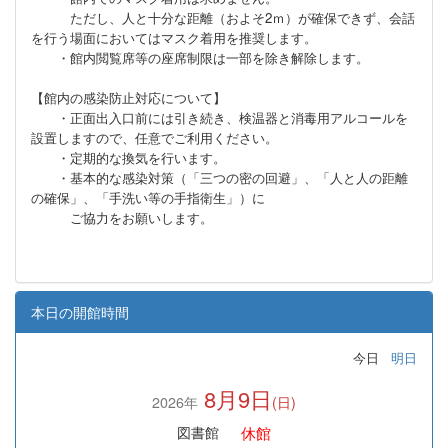
ただし、人と十分な距離（およそ2ｍ）が確保できず、会話
を行う場面においてはマスク着用を推奨します。
・館内閲覧席等の座席制限は一部を除き解除します。
【館内の感染防止対応について】
・正面出入口前には引き続き、検温器と消毒用アルコールを
設置しますので、任意でご利用ください。
・定期的な換気を行います。
・基本的な感染対策（「三つの密の回避」、「人と人の距離
の確保」、「手洗い等の手指衛生」）に
ご協力をお願いします。
本日の開館時間
今日
明日
8月9日
2026年
(日)
休館
図書館