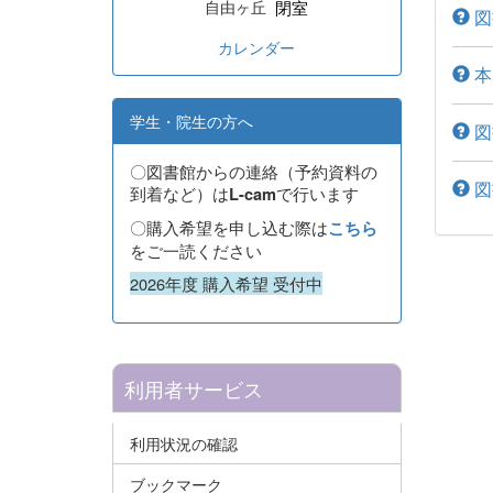
閉室
自由ヶ丘
図
カレンダー
本
学生・院生の方へ
図
〇図書館からの連絡（予約資料の
図
到着など）は
で行います
L-cam
〇購入希望を申し込む際は
こちら
をご一読ください
2026年度 購入希望 受付中
利用者サービス
利用状況の確認
ブックマーク