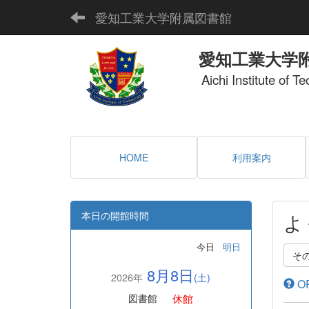
愛知工業大学附属図書館
愛知工業大学
Aichi Institute of T
HOME
利用案内
本日の開館時間
よ
今日
明日
そ
8月8日
2026年
(土)
O
休館
図書館