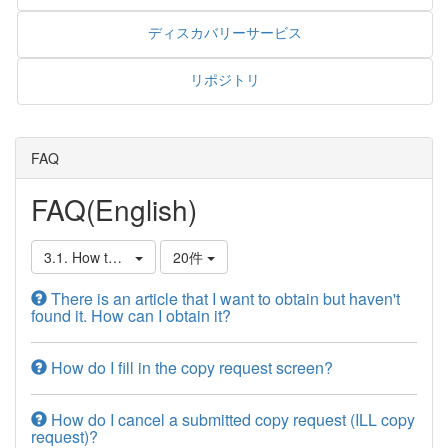
ディスカバリーサービス
リポジトリ
FAQ
FAQ(English)
3.1. How to Get Materials from Other Libraries
20件
There is an article that I want to obtain but haven't
found it. How can I obtain it?
How do I fill in the copy request screen?
How do I cancel a submitted copy request (ILL copy
request)?