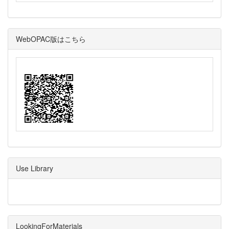
WebOPAC版はこちら
Use Library
LookingForMaterials