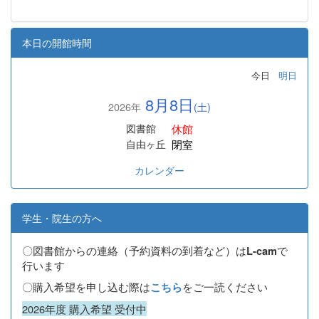
本日の開館時間
今日
明日
8月8日
2026年
(土)
休館
図書館
閉室
自由ヶ丘
カレンダー
学生・院生の方へ
〇図書館からの連絡（予約資料の到着など）は
で
L-cam
行います
〇購入希望を申し込む際は
をご一読ください
こちら
2026年度 購入希望 受付中