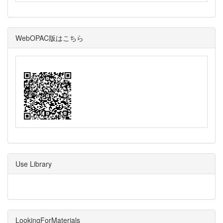
WebOPAC版はこちら
Use Library
LookingForMaterials