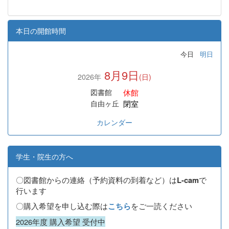
本日の開館時間
今日
明日
8月9日
2026年
(日)
休館
図書館
閉室
自由ヶ丘
カレンダー
学生・院生の方へ
〇図書館からの連絡（予約資料の到着など）は
で
L-cam
行います
〇購入希望を申し込む際は
をご一読ください
こちら
2026年度 購入希望 受付中