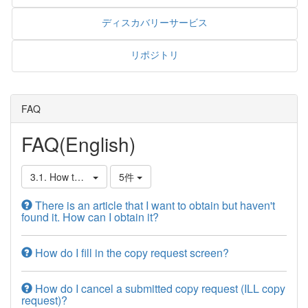
ディスカバリーサービス
リポジトリ
FAQ
FAQ(English)
3.1. How to Get Materials from Other Libraries
5件
There is an article that I want to obtain but haven't
found it. How can I obtain it?
How do I fill in the copy request screen?
How do I cancel a submitted copy request (ILL copy
request)?