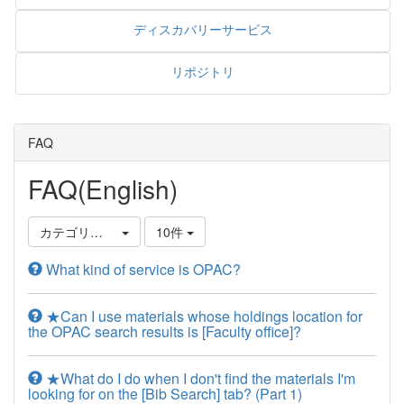
ディスカバリーサービス
リポジトリ
FAQ
FAQ(English)
カテゴリ選択
10件
What kind of service is OPAC?
★Can I use materials whose holdings location for
the OPAC search results is [Faculty office]?
★What do I do when I don't find the materials I'm
looking for on the [Bib Search] tab? (Part 1)