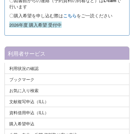
〇図書館からの連絡（予約資料の到着など）は
で
L-cam
行います
〇購入希望を申し込む際は
をご一読ください
こちら
2026年度 購入希望 受付中
利用者サービス
利用状況の確認
ブックマーク
お気に入り検索
文献複写申込（ILL）
資料借用申込（ILL）
購入希望申込