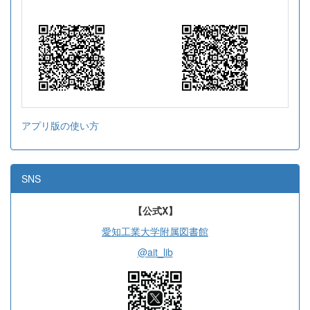
アプリ版の使い方
SNS
【公式X】
愛知工業大学附属図書館
@ait_lib