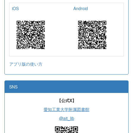
iOS
Android
アプリ版の使い方
SNS
【公式X】
愛知工業大学附属図書館
@ait_lib