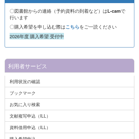
〇図書館からの連絡（予約資料の到着など）は
で
L-cam
行います
〇購入希望を申し込む際は
をご一読ください
こちら
2026年度 購入希望 受付中
利用者サービス
利用状況の確認
ブックマーク
お気に入り検索
文献複写申込（ILL）
資料借用申込（ILL）
購入希望申込