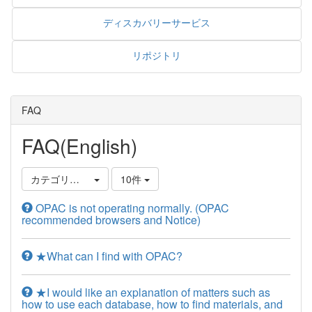
ディスカバリーサービス
リポジトリ
FAQ
FAQ(English)
カテゴリ選択
10件
OPAC is not operating normally. (OPAC
recommended browsers and Notice)
★What can I find with OPAC?
★I would like an explanation of matters such as
how to use each database, how to find materials, and