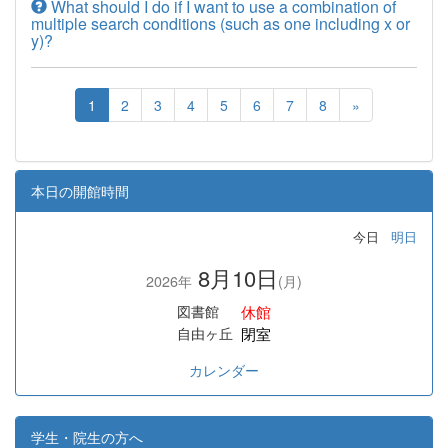
What should I do if I want to use a combination of
multiple search conditions (such as one including x or
y)?
1
2
3
4
5
6
7
8
»
本日の開館時間
今日
明日
8月10日
2026年
(月)
休館
図書館
閉室
自由ヶ丘
カレンダー
学生・院生の方へ