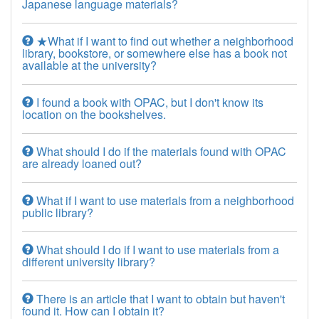
Japanese language materials?
★What if I want to find out whether a neighborhood
library, bookstore, or somewhere else has a book not
available at the university?
I found a book with OPAC, but I don't know its
location on the bookshelves.
What should I do if the materials found with OPAC
are already loaned out?
What if I want to use materials from a neighborhood
public library?
What should I do if I want to use materials from a
different university library?
There is an article that I want to obtain but haven't
found it. How can I obtain it?