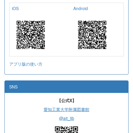
iOS
Android
アプリ版の使い方
SNS
【公式X】
愛知工業大学附属図書館
@ait_lib