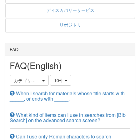
ディスカバリーサービス
リポジトリ
FAQ
FAQ(English)
カテゴリ選択
10件
When I search for materials whose title starts with
_____, or ends with _____.
What kind of items can I use in searches from [Bib
Search] on the advanced search screen?
Can I use only Roman characters to search