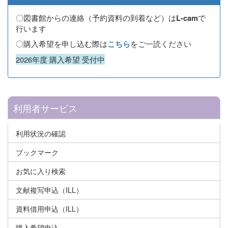
〇図書館からの連絡（予約資料の到着など）は
で
L-cam
行います
〇購入希望を申し込む際は
をご一読ください
こちら
2026年度 購入希望 受付中
利用者サービス
利用状況の確認
ブックマーク
お気に入り検索
文献複写申込（ILL）
資料借用申込（ILL）
購入希望申込