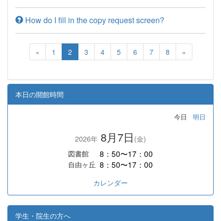
How do I fill in the copy request screen?
«
1
2
3
4
5
6
7
8
»
本日の開館時間
今日
明日
8月7日
2026年
(金)
8：50〜17：00
図書館
8：50〜17：00
自由ヶ丘
カレンダー
学生・院生の方へ