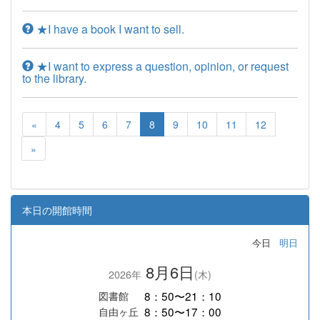
★I have a book I want to sell.
★I want to express a question, opinion, or request
to the library.
«
4
5
6
7
8
9
10
11
12
»
本日の開館時間
今日
明日
8月6日
2026年
(木)
8：50〜21：10
図書館
8：50〜17：00
自由ヶ丘