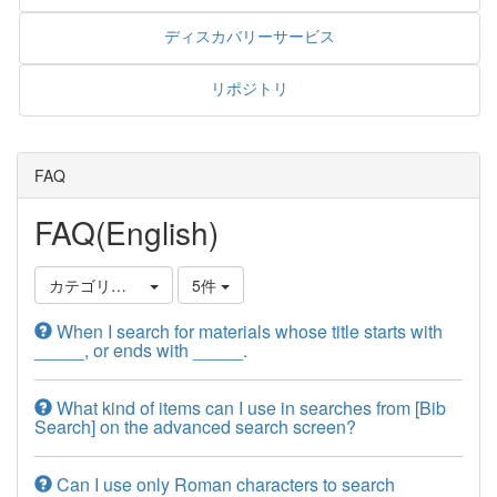
ディスカバリーサービス
リポジトリ
FAQ
FAQ(English)
カテゴリ選択
5件
When I search for materials whose title starts with
_____, or ends with _____.
What kind of items can I use in searches from [Bib
Search] on the advanced search screen?
Can I use only Roman characters to search