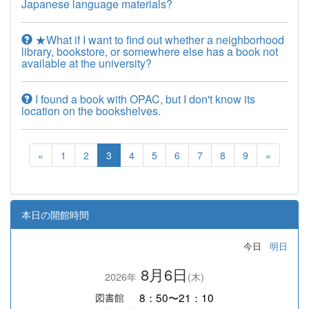
Japanese language materials?
★What if I want to find out whether a neighborhood
library, bookstore, or somewhere else has a book not
available at the university?
I found a book with OPAC, but I don't know its
location on the bookshelves.
«
1
2
3
4
5
6
7
8
9
»
本日の開館時間
今日
明日
8月6日
2026年
(木)
8：50〜21：10
図書館