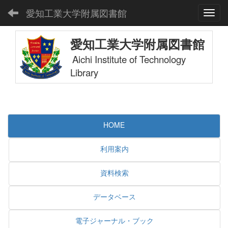
愛知工業大学附属図書館
Toggl
愛知工業大学附属図書館
Aichi Institute of Technology
Library
HOME
利用案内
資料検索
データベース
電子ジャーナル・ブック