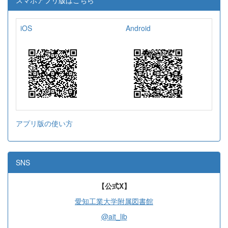
iOS
Android
アプリ版の使い方
SNS
【公式X】
愛知工業大学附属図書館
@ait_lib