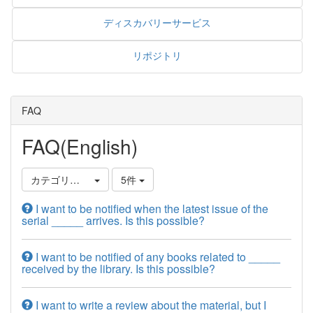
ディスカバリーサービス
リポジトリ
FAQ
FAQ(English)
カテゴリ選択
5件
I want to be notified when the latest issue of the
serial _____ arrives. Is this possible?
I want to be notified of any books related to _____
received by the library. Is this possible?
I want to write a review about the material, but I