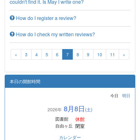
couldn't find it. Is May I write one?
How do I register a review?
How do I check my written reviews?
«
3
4
5
6
7
8
9
10
11
»
本日の開館時間
今日
明日
8月8日
2026年
(土)
休館
図書館
閉室
自由ヶ丘
カレンダー