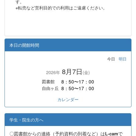
す。
※転売など営利目的での利用はご遠慮ください。
本日の開館時間
今日
明日
8月7日
2026年
(金)
8：50〜17：00
図書館
8：50〜17：00
自由ヶ丘
カレンダー
学生・院生の方へ
〇図書館からの連絡（予約資料の到着など）は
で
L-cam