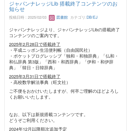
ジャパンナレッジLib 搭載終了コンテンツのお
知らせ
投稿日時 : 2025/02/03
図書館
カテゴリ:
DB/EJ
ジャパンナレッジより、ジャパンナレッジLibの搭載終了
コンテンツのご案内です。
2025年2月28日で搭載終了
・平成ニッポン生活便利帳（自由国民社）
・ポケットプログレッシブ「独和・和独辞典」「仏和・
和仏辞典 第3版」「西和・和西辞典」「伊和・和伊辞
典」「韓日・日韓辞典」
2025年3月31日で搭載終了
・高校数学解法事典（旺文社）
ご不便をおかけいたしますが、何卒ご理解のほどよろし
くお願いいたします。
なお、以下は新規搭載コンテンツです。
どうぞご利用ください。
2024年12月以降順次追加予定