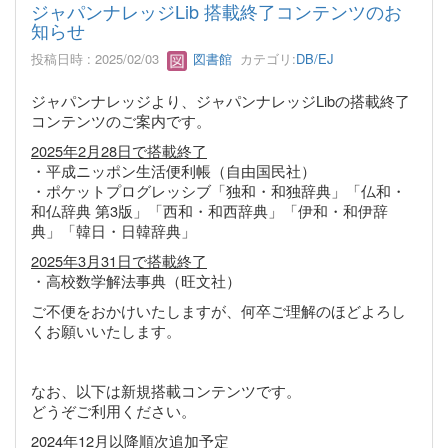
ジャパンナレッジLib 搭載終了コンテンツのお
知らせ
投稿日時 : 2025/02/03
図書館
カテゴリ:
DB/EJ
ジャパンナレッジより、ジャパンナレッジLibの搭載終了
コンテンツのご案内です。
2025年2月28日で搭載終了
・平成ニッポン生活便利帳（自由国民社）
・ポケットプログレッシブ「独和・和独辞典」「仏和・
和仏辞典 第3版」「西和・和西辞典」「伊和・和伊辞
典」「韓日・日韓辞典」
2025年3月31日で搭載終了
・高校数学解法事典（旺文社）
ご不便をおかけいたしますが、何卒ご理解のほどよろし
くお願いいたします。
なお、以下は新規搭載コンテンツです。
どうぞご利用ください。
2024年12月以降順次追加予定