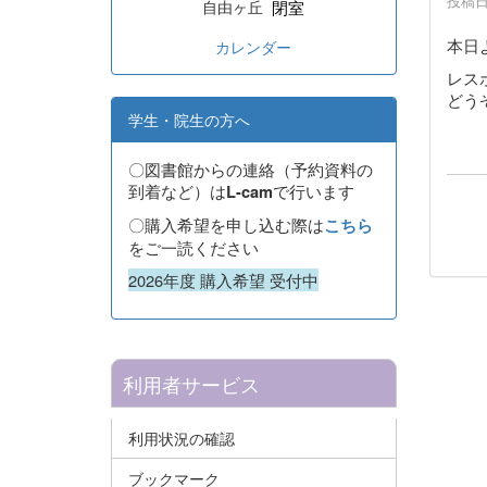
投稿日時
閉室
自由ヶ丘
本日
カレンダー
レス
どう
学生・院生の方へ
〇図書館からの連絡（予約資料の
到着など）は
で行います
L-cam
〇購入希望を申し込む際は
こちら
をご一読ください
2026年度 購入希望 受付中
利用者サービス
利用状況の確認
ブックマーク