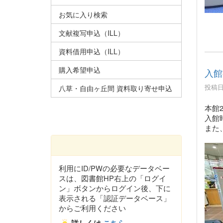
お気に入り検索
文献複写申込（ILL）
資料借用申込（ILL）
購入希望申込
入館
投稿日時
八草・自由ヶ丘間 資料取り寄せ申込
本館
入館
また
利用にID/PWの必要なデータベー
スは、図書館HP右上の「ログイ
ン」ボタンからログイン後、下に
表示される「認証データベース」
からご利用ください