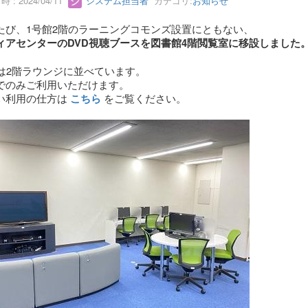
 : 2024/04/11
システム担当者
カテゴリ:
お知らせ
たび、1号館2階のラーニングコモンズ設置にともない、
ィアセンターのDVD視聴ブースを図書館4階閲覧室に移設しました
Dは2階ラウンジに並べています。
でのみご利用いただけます。
い利用の仕方は
をご覧ください。
こちら