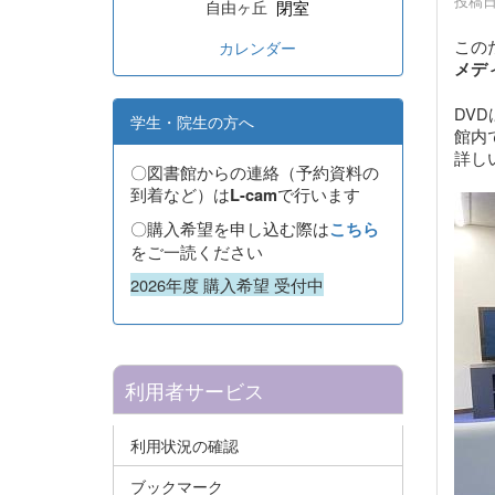
投稿日時
閉室
自由ヶ丘
この
カレンダー
メデ
DV
学生・院生の方へ
館内
詳し
〇図書館からの連絡（予約資料の
到着など）は
で行います
L-cam
〇購入希望を申し込む際は
こちら
をご一読ください
2026年度 購入希望 受付中
利用者サービス
利用状況の確認
ブックマーク