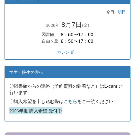
今日
明日
8月7日
2026年
(金)
8：50〜17：00
図書館
8：50〜17：00
自由ヶ丘
カレンダー
学生・院生の方へ
〇図書館からの連絡（予約資料の到着など）は
で
L-cam
行います
〇購入希望を申し込む際は
をご一読ください
こちら
2026年度 購入希望 受付中