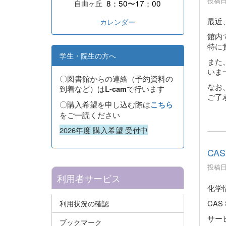
投稿日時
8：50〜17：00
自由ヶ丘
最近
カレンダー
館内
特に
学生・院生の方へ
また
いま
〇図書館からの連絡（予約資料の
なお
到着など）は
で行います
L-cam
ご了
〇購入希望を申し込む際は
こちら
をご一読ください
2026年度 購入希望 受付中
CAS
投稿日時
利用者サービス
化学
CAS
利用状況の確認
サー
ブックマーク