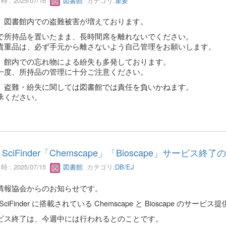
 : 2025/07/16
図書館
カテゴリ:
重要
、図書館内での盗難被害が増えております。
で所持品を置いたまま、長時間席を離れないでください。
貴重品は、必ず手元から離さないよう自己管理をお願いします。
、館内での忘れ物による紛失も多発しております。
一度、所持品の管理に十分ご注意ください。
、盗難・紛失に関しては図書館では責任を負いかねます。
承ください。
 SciFinder「Chemscape」「Bioscape」サービス終
 : 2025/07/15
図書館
カテゴリ:
DB/EJ
情報協会からのお知らせです。
 SciFinder に搭載されている Chemscape と Bioscape 
ビス終了は、今週中には行われるとのことです。