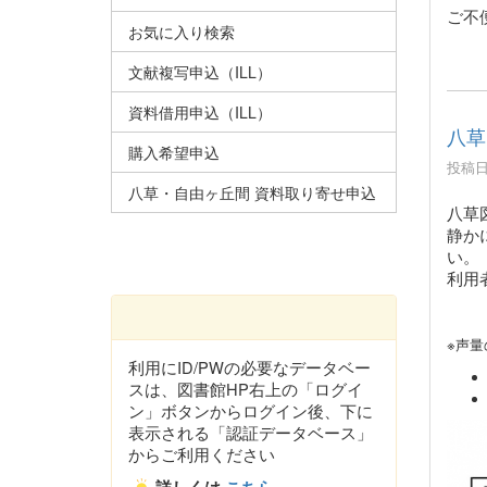
ご不
お気に入り検索
文献複写申込（ILL）
資料借用申込（ILL）
八草
購入希望申込
投稿日時
八草・自由ヶ丘間 資料取り寄せ申込
八草
静か
い。
利用
※声量
利用にID/PWの必要なデータベー
スは、図書館HP右上の「ログイ
ン」ボタンからログイン後、下に
表示される「認証データベース」
からご利用ください