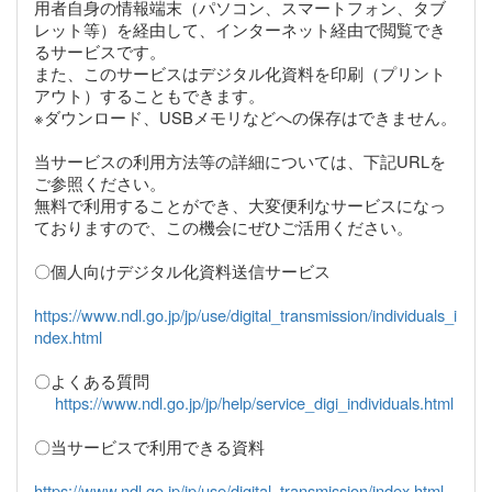
用者自身の情報端末（パソコン、スマートフォン、タブ
レット等）を経由して、インターネット経由で閲覧でき
るサービスです。
また、このサービスはデジタル化資料を印刷（プリント
アウト）することもできます。
※ダウンロード、USBメモリなどへの保存はできません。
当サービスの利用方法等の詳細については、下記URLを
ご参照ください。
無料で利用することができ、大変便利なサービスになっ
ておりますので、この機会にぜひご活用ください。
〇個人向けデジタル化資料送信サービス
https://www.ndl.go.jp/jp/use/digital_transmission/individuals_i
ndex.html
〇よくある質問
https://www.ndl.go.jp/jp/help/service_digi_individuals.html
〇当サービスで利用できる資料
https://www.ndl.go.jp/jp/use/digital_transmission/index.html