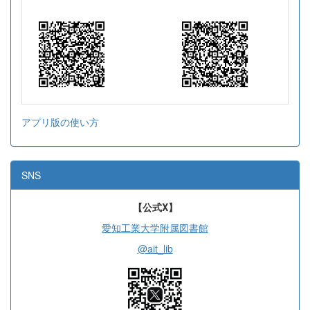
アプリ版の使い方
SNS
【公式X】
愛知工業大学附属図書館
@ait_lib