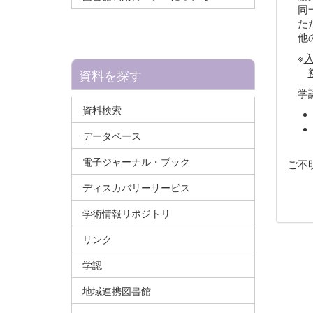
同一
ただ
他の
※
資料を探す
学認
資料検索
データベース
電子ジャーナル・ブック
ご不
ディスカバリーサービス
学術情報リポジトリ
リンク
学認
地域連携図書館