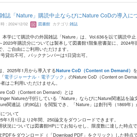
雑誌「Nature」購読中止ならびにNature CoDの導入に
 : 2024/12/02
図書館
カテゴリ:
雑誌
、本学にて購読中の外国雑誌「Nature」は、Vol.636を以て購読中
69～2023年購読分については製本して図書館1階集密書架に、202
で、ご自由にご利用いただけます。
新号貸出不可。バックナンバーは1日貸出可。
は、2025年1月から導入する
Nature CoD（Content on Demand）
P「
電子ジャーナル・電子ブック
」のNature CoD（Content o
外者はご利用いただけません。
ure CoD（Content on Demand）とは
inger Natureが刊行している「Nature」ならびにNature
ture関連誌（約90誌）を閲覧でき、「Nature」は創刊号（1869
用について
25年1月1日より2年間、250論文をダウンロードできます。
状況については図書館HPにてお知らせし、限度数に達した時点で
PDFをダウンロード（「Download PDF」をクリック）した時