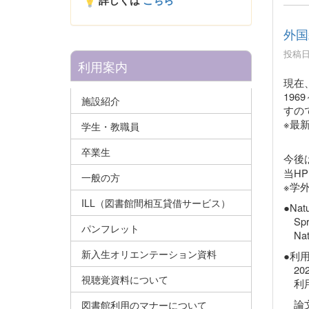
詳しくは
こちら
外国
投稿日時
利用案内
現在
19
施設紹介
すの
※最
学生・教職員
卒業生
今後
当H
一般の方
※学
ILL（図書館間相互貸借サービス）
●Nat
Spr
パンフレット
Na
新入生オリエンテーション資料
●利
20
視聴覚資料について
利用
論文
図書館利用のマナーについて