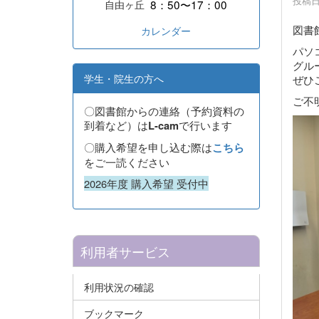
投稿日時
8：50〜17：00
自由ヶ丘
図書
カレンダー
パソ
グル
学生・院生の方へ
ぜひ
ご不
〇図書館からの連絡（予約資料の
到着など）は
で行います
L-cam
〇購入希望を申し込む際は
こちら
をご一読ください
2026年度 購入希望 受付中
利用者サービス
利用状況の確認
ブックマーク