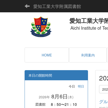
愛知工業大学附属図書館
愛知工業大学
Aichi Institute of T
HOME
利用案内
本日の開館時間
2
今日
明日
20
8月6日
2026年
(木)
グル
8：50〜21：10
図書館