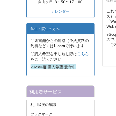
投稿日時
8：50〜17：00
自由ヶ丘
これ
カレンダー
ス）
「We
Web
学生・院生の方へ
※S
ので
〇図書館からの連絡（予約資料の
ご不
到着など）は
で行います
L-cam
〇購入希望を申し込む際は
こちら
をご一読ください
2026年度 購入希望 受付中
利用者サービス
利用状況の確認
ブックマーク