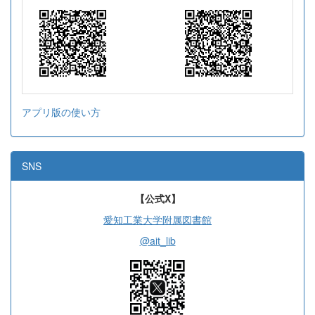
アプリ版の使い方
SNS
【公式X】
愛知工業大学附属図書館
@ait_lib