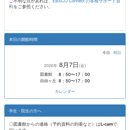
ご不明な点があれば、
EBSCO Connect の各種サポート資
料
をご参照ください。
本日の開館時間
今日
明日
8月7日
2026年
(金)
8：50〜17：00
図書館
8：50〜17：00
自由ヶ丘
カレンダー
学生・院生の方へ
〇図書館からの連絡（予約資料の到着など）は
で
L-cam
行います