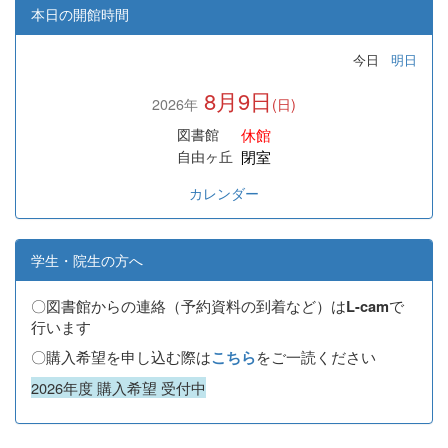
本日の開館時間
今日
明日
8月9日
2026年
(日)
休館
図書館
閉室
自由ヶ丘
カレンダー
学生・院生の方へ
〇図書館からの連絡（予約資料の到着など）は
で
L-cam
行います
〇購入希望を申し込む際は
をご一読ください
こちら
2026年度 購入希望 受付中