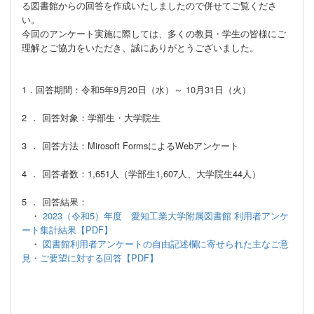
る図書館からの回答を作成いたしましたので併せてご覧くださ
い。
今回のアンケート実施に際しては、多くの教員・学生の皆様にご
理解とご協力をいただき、誠にありがとうございました。
1．回答期間：令和5年9月20日（水）～ 10月31日（火）
．
2
回答対象：学部生・大学院生
．
3
回答方法：Mirosoft FormsによるWebアンケート
．
4
回答者数：1,651人（学部生1,607人、大学院生44人）
．
5
回答結果：
・
2023（令和5）年度 愛知工業大学附属図書館 利用者アンケ
ート集計結果【PDF】
・
図書館利用者アンケートの自由記述欄に寄せられた主なご意
見・ご要望に対する回答【PDF】