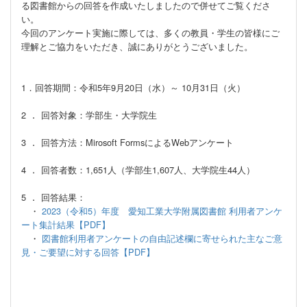
る図書館からの回答を作成いたしましたので併せてご覧くださ
い。
今回のアンケート実施に際しては、多くの教員・学生の皆様にご
理解とご協力をいただき、誠にありがとうございました。
1．回答期間：令和5年9月20日（水）～ 10月31日（火）
．
2
回答対象：学部生・大学院生
．
3
回答方法：Mirosoft FormsによるWebアンケート
．
4
回答者数：1,651人（学部生1,607人、大学院生44人）
．
5
回答結果：
・
2023（令和5）年度 愛知工業大学附属図書館 利用者アンケ
ート集計結果【PDF】
・
図書館利用者アンケートの自由記述欄に寄せられた主なご意
見・ご要望に対する回答【PDF】