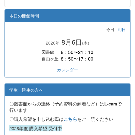
本日の開館時間
今日
明日
8月6日
2026年
(木)
8：50〜21：10
図書館
8：50〜17：00
自由ヶ丘
カレンダー
学生・院生の方へ
〇図書館からの連絡（予約資料の到着など）は
で
L-cam
行います
〇購入希望を申し込む際は
をご一読ください
こちら
2026年度 購入希望 受付中