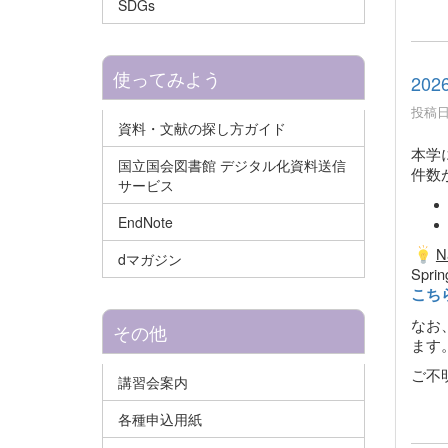
SDGs
使ってみよう
20
投稿日時
資料・文献の探し方ガイド
本学に
国立国会図書館 デジタル化資料送信
件数
サービス
EndNote
N
dマガジン
Spr
こち
なお
その他
ます
ご不
講習会案内
各種申込用紙