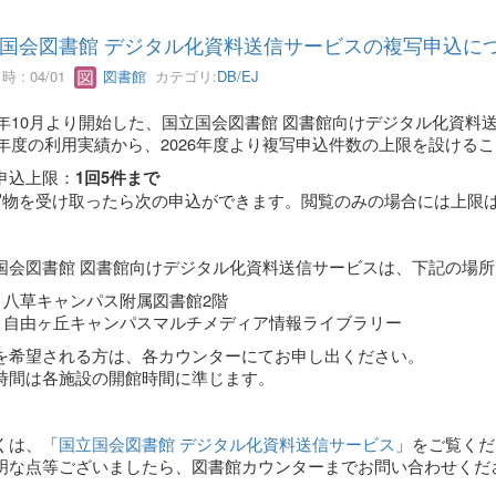
国会図書館 デジタル化資料送信サービスの複写申込に
 : 04/01
図書館
カテゴリ:
DB/EJ
25年10月より開始した、国立国会図書館 図書館向けデジタル化資料
25年度の利用実績から、2026年度より複写申込件数の上限を設ける
申込上限：
1回5件まで
写物を受け取ったら次の申込ができます。閲覧のみの場合には上限
国会図書館 図書館向けデジタル化資料送信サービスは、下記の場所
八草キャンパス附属図書館2階
自由ヶ丘キャンパスマルチメディア情報ライブラリー
を希望される方は、各カウンターにてお申し出ください。
時間は各施設の開館時間に準じます。
くは、「
国立国会図書館 デジタル化資料送信サービス
」をご覧くだ
明な点等ございましたら、図書館カウンターまでお問い合わせくだ