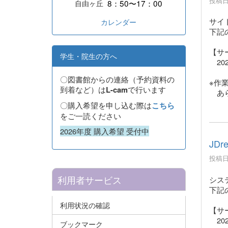
投稿日時
8：50〜17：00
自由ヶ丘
サイ
カレンダー
下記
【サ
学生・院生の方へ
202
〇図書館からの連絡（予約資料の
※作
到着など）は
で行います
L-cam
あら
〇購入希望を申し込む際は
こちら
をご一読ください
2026年度 購入希望 受付中
JD
投稿日時
利用者サービス
シス
下記
利用状況の確認
【サ
202
ブックマーク