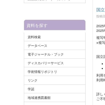
国立
投稿日時
資料を探す
20
20
資料検索
複写
※複
データベース
電子ジャーナル・ブック
国立
ディスカバリーサービス
学術情報リポジトリ
利用
利用
リンク
学認
詳し
地域連携図書館
ご不