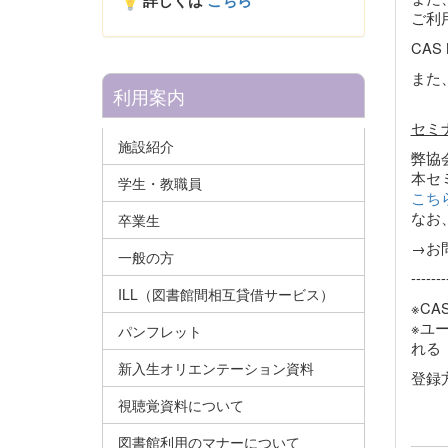
詳しくは
こちら
ご利
CAS
また
利用案内
セミ
施設紹介
弊協
本セ
学生・教職員
こち
なお
卒業生
→お
一般の方
-------
ILL（図書館間相互貸借サービス）
※CA
※ユ
パンフレット
れる
新入生オリエンテーション資料
登録
視聴覚資料について
図書館利用のマナーについて