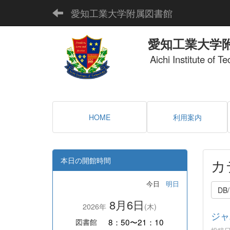
愛知工業大学附属図書館
愛知工業大学
Aichi Institute of T
HOME
利用案内
本日の開館時間
カ
今日
明日
DB/
8月6日
2026年
(木)
ジャ
8：50〜21：10
図書館