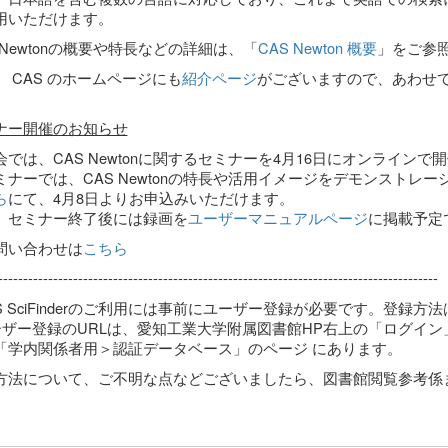
用いただけます。
 Newtonの概要や特長などの詳細は、「
CAS Newton 概要
」をご参
、 CAS のホームページにも
紹介ページ
がございますので、あわせ
ナー開催のお知らせ
会では、CAS Newtonに関するセミナーを4月16日にオンラインで
ミナーでは、CAS Newtonの特長や活用イメージをデモンストレ
ら
にて、4月8日よりお申込みいただけます。
、セミナー終了後には録画を
ユーザーマニュアルページ
に掲載予定
問い合わせは
こちら
----------------------------------------------------------------------------------------
S SciFinderのご利用には事前にユーザー登録が必要です。登録方法
ーザー登録のURLは、愛知工業大学附属図書館HP右上の「ログイ
「学内関係者用＞認証データベース」のページ にあります。
方法について、ご不明な点などございましたら、図書館閲覧参考係