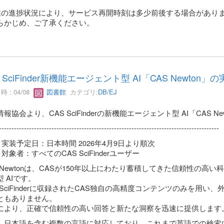
業の進捗状況により、サービス再開時刻は多少前後する場合があり
かじめ、ご了承ください。
S SciFinder新機能エージェント型 AI「CAS Newton
 : 04/08
図書館
カテゴリ:
DB/EJ
報協会より、CAS SciFinderの新機能エージェント型 AI「CAS 
----------------------------------------------------------------------------------------
実装予定日：日本時間 2026年4月9日より順次
対象者：すべてのCAS SciFinderユーザー
S Newtonは、CASが150年以上にわたり蓄積してきた信頼性の
 AIです。
S SciFinderに収録されたCAS独自の高精度コンテンツのみを
ともありません。
により、正確で信頼性の高い回答と新たな洞察を迅速に提供します
、日本語を含む複数の言語に対応しており、これまで英語での検索に抵