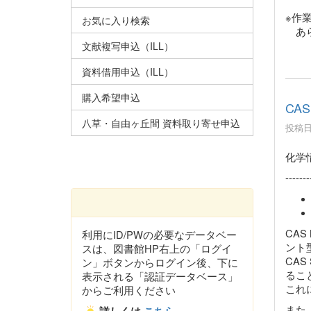
※作
お気に入り検索
あら
文献複写申込（ILL）
資料借用申込（ILL）
購入希望申込
CA
八草・自由ヶ丘間 資料取り寄せ申込
投稿日時
化学情
-------
CA
利用にID/PWの必要なデータベー
ント型
スは、図書館HP右上の「ログイ
CA
ン」ボタンからログイン後、下に
るこ
表示される「認証データベース」
これ
からご利用ください
また