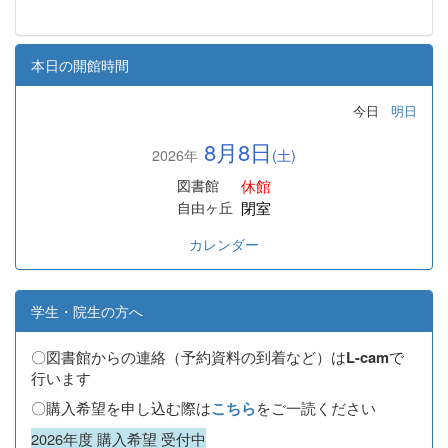
本日の開館時間
今日
明日
8月8日
2026年
(土)
休館
図書館
閉室
自由ヶ丘
カレンダー
学生・院生の方へ
〇図書館からの連絡（予約資料の到着など）は
で
L-cam
行います
〇購入希望を申し込む際は
をご一読ください
こちら
2026年度 購入希望 受付中