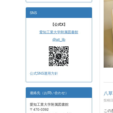
SNS
【公式X】
愛知工業大学附属図書館
@ait_lib
公式SNS運用方針
八草
連絡先（お問い合わせ）
投稿日時
愛知工業大学附属図書館
〒470-0392
この