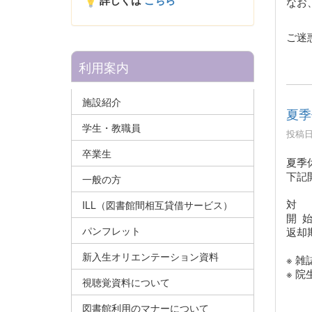
詳しくは
こちら
なお
ご迷
利用案内
施設紹介
夏季
学生・教職員
投稿日時
卒業生
夏季
下記
一般の方
対 
ILL（図書館間相互貸借サービス）
開
始
パンフレット
返却
新入生オリエンテーション資料
※ 
※ 
視聴覚資料について
図書館利用のマナーについて