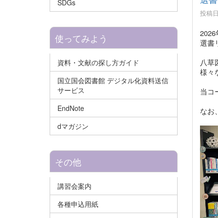
SDGs
投稿日時
20
使ってみよう
選書
八草
資料・文献の探し方ガイド
様々
国立国会図書館 デジタル化資料送信
サービス
当コ
EndNote
なお
dマガジン
その他
講習会案内
各種申込用紙