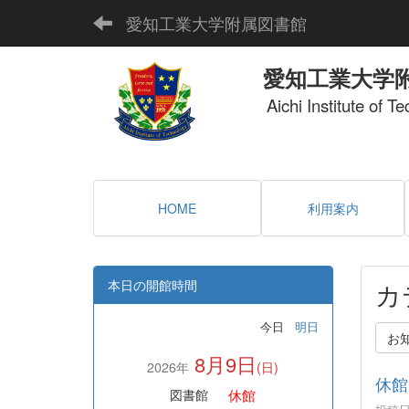
愛知工業大学附属図書館
愛知工業大学
Aichi Institute of T
HOME
利用案内
本日の開館時間
カ
今日
明日
お
8月9日
2026年
(日)
休館
休館
図書館