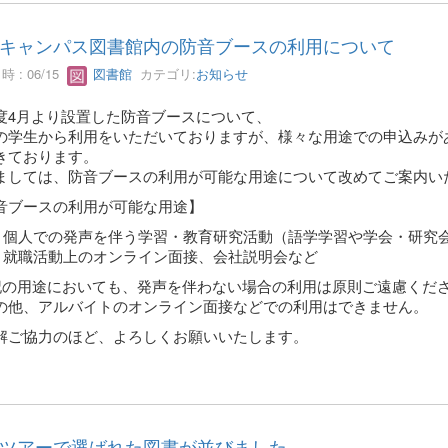
キャンパス図書館内の防音ブースの利用について
 : 06/15
図書館
カテゴリ:
お知らせ
度4月より設置した防音ブースについて、
の学生から利用をいただいておりますが、様々な用途での申込みが
きております。
ましては、防音ブースの利用が可能な用途について改めてご案内い
音ブースの利用が可能な用途】
個人での発声を伴う学習・教育研究活動（語学学習や学会・研究
就職活動上のオンライン面接、会社説明会など
記の用途においても、発声を伴わない場合の利用は原則ご遠慮くだ
他、アルバイトのオンライン面接などでの利用はできません。
解ご協力のほど、よろしくお願いいたします。
ツアーで選ばれた図書が並びました