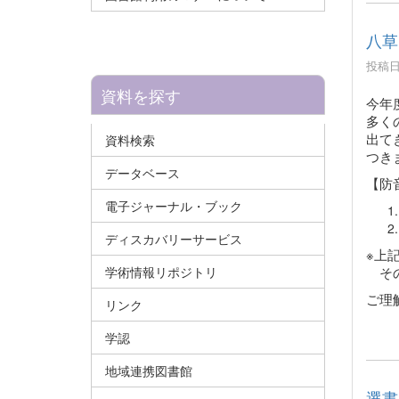
八草
投稿日時
資料を探す
今年
多く
出て
資料検索
つき
データベース
【防
電子ジャーナル・ブック
ディスカバリーサービス
※上
その
学術情報リポジトリ
ご理
リンク
学認
地域連携図書館
選書