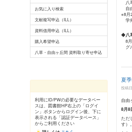
八草
自由
お気に入り検索
※
8
文献複写申込（ILL）
学外
資料借用申込（ILL）
◆
八
8月
購入希望申込
グル
八草・自由ヶ丘間 資料取り寄せ申込
夏季
投稿日時
利用にID/PWの必要なデータベー
自由
スは、図書館HP右上の「ログイ
8月8
ン」ボタンからログイン後、下に
表示される「認証データベース」
ただ
からご利用ください
す）