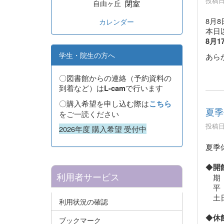
投稿日時
閉室
自由ヶ丘
8月
カレンダー
本日
8月
学生・院生の方へ
あら
〇図書館からの連絡（予約資料の
到着など）は
で行います
L-cam
〇購入希望を申し込む際は
こちら
夏季
をご一読ください
投稿日時
2026年度 購入希望 受付中
夏季
◆
開
利用者サービス
期 
平 
土
利用状況の確認
◆
休
ブックマーク