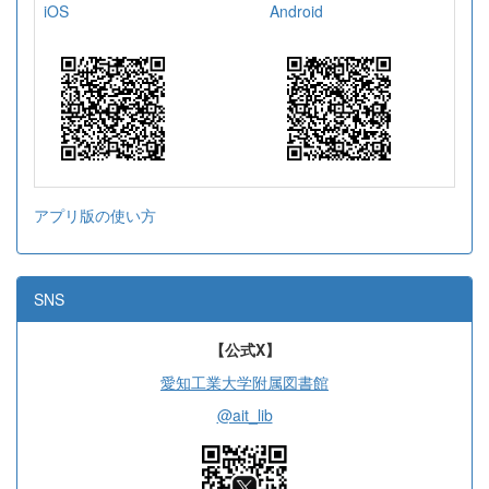
iOS
Android
アプリ版の使い方
SNS
【公式X】
愛知工業大学附属図書館
@ait_lib