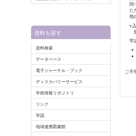
同一
ただ
他の
※
資料を探す
学認
資料検索
データベース
電子ジャーナル・ブック
ご不
ディスカバリーサービス
学術情報リポジトリ
リンク
学認
地域連携図書館