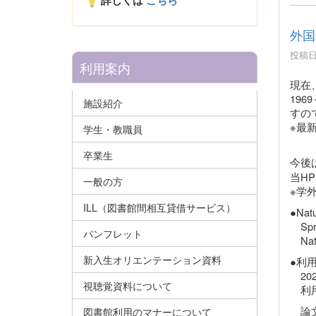
詳しくは
こちら
外国
投稿日時
利用案内
現在
19
施設紹介
すの
※最
学生・教職員
卒業生
今後
当H
一般の方
※学
ILL（図書館間相互貸借サービス）
●Nat
Spr
パンフレット
Na
新入生オリエンテーション資料
●利
20
視聴覚資料について
利用
論文
図書館利用のマナーについて