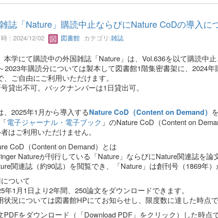
雑誌「Nature」購読中止ならびにNature CoDの導入に
 : 2024/12/02
図書館
カテゴリ:
雑誌
、本学にて購読中の外国雑誌「Nature」は、Vol.636を以て購読中
69～2023年購読分については製本して図書館1階集密書架に、202
で、ご自由にご利用いただけます。
新号貸出不可。バックナンバーは1日貸出可。
は、2025年1月から導入する
Nature CoD（Content on Demand）
P「
電子ジャーナル・電子ブック
」のNature CoD（Content o
外者はご利用いただけません。
ure CoD（Content on Demand）とは
inger Natureが刊行している「Nature」ならびにNature
ture関連誌（約90誌）を閲覧でき、「Nature」は創刊号（1869
用について
25年1月1日より2年間、250論文をダウンロードできます。
状況については図書館HPにてお知らせし、限度数に達した時点で
PDFをダウンロード（「Download PDF」をクリック）した時