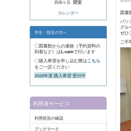
投稿日時
閉室
自由ヶ丘
図書
カレンダー
パソ
グル
学生・院生の方へ
ぜひ
ご不
〇図書館からの連絡（予約資料の
到着など）は
で行います
L-cam
〇購入希望を申し込む際は
こちら
をご一読ください
2026年度 購入希望 受付中
利用者サービス
利用状況の確認
ブックマーク